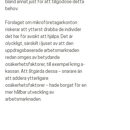
bland annat just för att tillgodose detta 
behov. 
Förslaget om mikroföretagarkonton 
riskerar att ytterst drabba de individer 
det har för avsikt att hjälpa. Det är 
olyckligt, särskilt i ljuset av att den 
uppdragsbaserade arbetsmarknaden 
redan omges av betydande 
osäkerhetsfaktorer, till exempel kring a-
kassan. Att åtgärda dessa – snarare än 
att addera ytterligare 
osäkerhetsfaktorer – hade borgat för en 
mer hållbar utveckling av 
arbetsmarknaden.  
Vi skulle gärna träffa er för att diskutera 
vår ståndpunkt mer i detalj och svara på 
eventuella frågor ni kan ha.